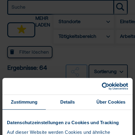
MEHR
Standorte
Einstie
LADEN
Tätigkeitsbereich
Arbeit
Filter löschen
Ergebnisse: 64
Sortierung
Testmanager *in /
Testautomatisierung IT-Projekte
Zustimmung
Details
Über Cookies
Festanstellung
BTC AG
Datenschutzeinstellungen zu Cookies und Tracking
Auf dieser Website werden Cookies und ähnliche