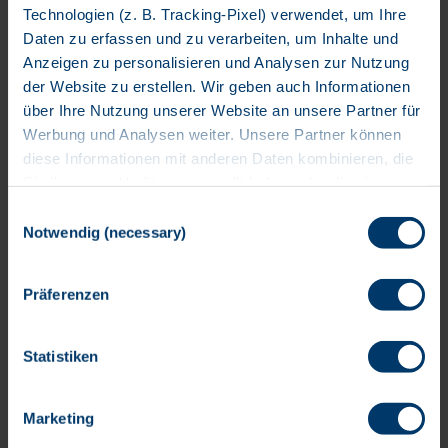
Technologien (z. B. Tracking-Pixel) verwendet, um Ihre
Daten zu erfassen und zu verarbeiten, um Inhalte und
Senior Netzwerkadministrator
Anzeigen zu personalisieren und Analysen zur Nutzung
*in / Network Engineer Cisco
der Website zu erstellen. Wir geben auch Informationen
Festanstellung
über Ihre Nutzung unserer Website an unsere Partner für
Werbung und Analysen weiter. Unsere Partner können
BTC IT Services GmbH
diese Informationen mit anderen Daten kombinieren, die
Sie ihnen zur Verfügung gestellt haben oder die sie
während Ihrer Nutzung ihrer Dienste gesammelt haben.
Einwilligungsauswahl
People Lead *
Bitte wählen Sie Ihre Einwilligungspräferenzen in Bezug
Notwendig (necessary)
auf Cookies und ähnliche Technologien und die
Festanstellung
entsprechende Datenverarbeitung aus. Sie können Ihre
Präferenzen
BTC IT Services GmbH
Einwilligung jederzeit widerrufen, indem Sie z.B. auf das
„Cookie“-Logo am unteren linken Bildschirmrand klicken,
diesen Banner wieder aufrufen und die gewünschten
Statistiken
Einstellungen vornehmen. Weitere Informationen über die
Marketing Manager *in /
Einzelheiten der betreffenden Datenverarbeitung, die
Kampagnenmanager *in
Marketing
Verwendung von Cookies und anderen Technologien, die
Speicherdauer, die Datenempfänger, die
Festanstellung