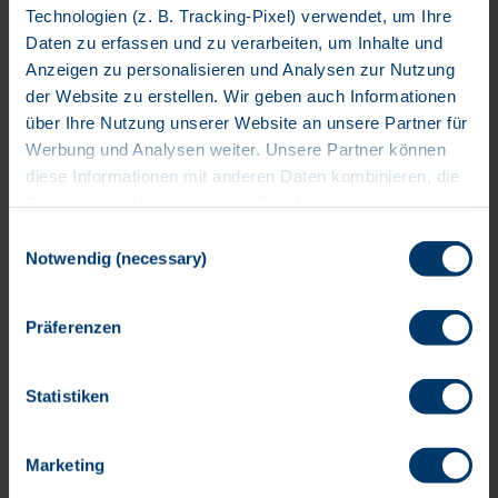
Technologien (z. B. Tracking-Pixel) verwendet, um Ihre
Daten zu erfassen und zu verarbeiten, um Inhalte und
Senior Netzwerkadministrator
Anzeigen zu personalisieren und Analysen zur Nutzung
*in / Network Engineer Cisco
der Website zu erstellen. Wir geben auch Informationen
Festanstellung
über Ihre Nutzung unserer Website an unsere Partner für
Werbung und Analysen weiter. Unsere Partner können
BTC IT Services GmbH
diese Informationen mit anderen Daten kombinieren, die
Sie ihnen zur Verfügung gestellt haben oder die sie
während Ihrer Nutzung ihrer Dienste gesammelt haben.
Einwilligungsauswahl
People Lead *
Bitte wählen Sie Ihre Einwilligungspräferenzen in Bezug
Notwendig (necessary)
auf Cookies und ähnliche Technologien und die
Festanstellung
entsprechende Datenverarbeitung aus. Sie können Ihre
Präferenzen
BTC IT Services GmbH
Einwilligung jederzeit widerrufen, indem Sie z.B. auf das
„Cookie“-Logo am unteren linken Bildschirmrand klicken,
diesen Banner wieder aufrufen und die gewünschten
Statistiken
Einstellungen vornehmen. Weitere Informationen über die
Marketing Manager *in /
Einzelheiten der betreffenden Datenverarbeitung, die
Kampagnenmanager *in
Marketing
Verwendung von Cookies und anderen Technologien, die
Speicherdauer, die Datenempfänger, die
Festanstellung