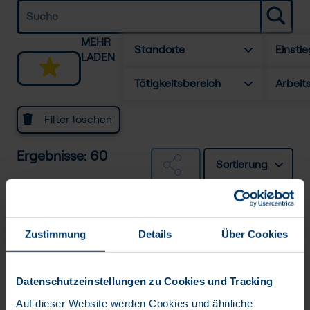
MEHR
Standorte
Einstie
LADEN
Tätigkeitsbereich
Arbeit
Filter löschen
Ergebnisse: 60
Sortierung
Testmanager *in /
Testautomatisierung IT-Projekte
Zustimmung
Details
Über Cookies
Festanstellung
BTC AG
Datenschutzeinstellungen zu Cookies und Tracking
Auf dieser Website werden Cookies und ähnliche